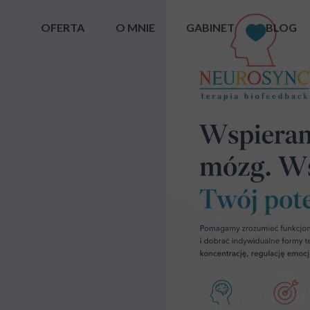
OFERTA
O MNIE
GABINET
BLOG
BADANIE EEG/QEEG
EEG BIOFEEDBACK
HEG BIOFEEDBACK
DIAGNOZA RYZYKA ZABURZEŃ PRZETWARZANIA
NEUROAKUSTYCZNY TRENING MÓZGU SAS
TRENINGI RELAKSACJI GSR HRV EMG RESP ALFA T
ACCESS BARS