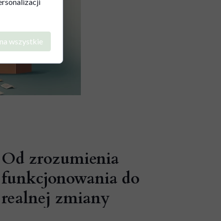
rsonalizacji
na wszystkie
Od zrozumienia
funkcjonowania do
realnej zmiany