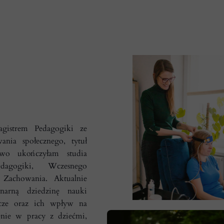
gistrem Pedagogiki ze
wania społecznego, tytuł
wo ukończyłam studia
dagogiki, Wczesnego
Zachowania. Aktualnie
linarną dziedzinę nauki
cze oraz ich wpływ na
nie w pracy z dziećmi,