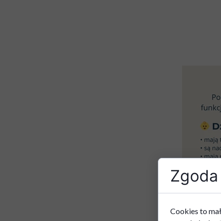
Zgoda 
Cookies to mał