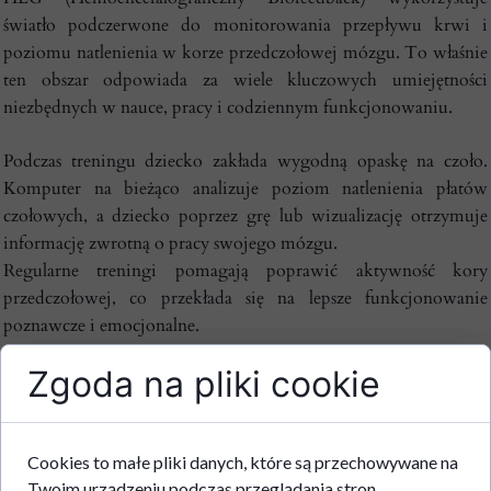
światło podczerwone do monitorowania przepływu krwi i
poziomu natlenienia w korze przedczołowej mózgu. To właśnie
ten obszar odpowiada za wiele kluczowych umiejętności
niezbędnych w nauce, pracy i codziennym funkcjonowaniu.
Podczas treningu dziecko zakłada wygodną opaskę na czoło.
Komputer na bieżąco analizuje poziom natlenienia płatów
czołowych, a dziecko poprzez grę lub wizualizację otrzymuje
informację zwrotną o pracy swojego mózgu.
Regularne treningi pomagają poprawić aktywność kory
przedczołowej, co przekłada się na lepsze funkcjonowanie
poznawcze i emocjonalne.
Zgoda na pliki cookie
Jakie umiejętności wspiera
HEG Biofeedback?
Cookies to małe pliki danych, które są przechowywane na
Twoim urządzeniu podczas przeglądania stron