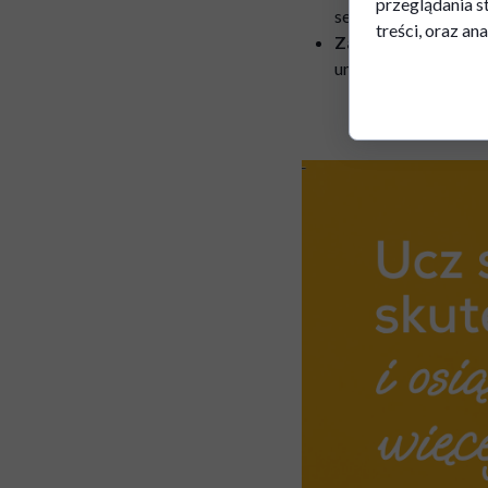
przeglądania s
sensorycznej.
treści, oraz ana
Zachowanie i mo
umiejętności zarząd
Trening SAS