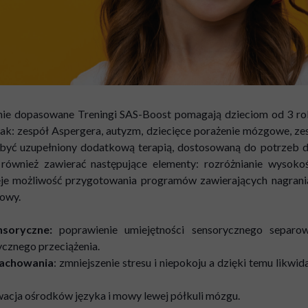
lnie dopasowane Treningi SAS-Boost pomagają dzieciom od 3 ro
jak: zespół Aspergera, autyzm, dziecięce porażenie mózgowe, z
 być uzupełniony dodatkową terapią, dostosowaną do potrzeb d
wnież zawierać następujące elementy: rozróżnianie wysokoś
nieje możliwość przygotowania programów zawierających nagran
owy.
nsoryczne:
poprawienie umiejętności sensorycznego separowa
ycznego przeciążenia.
zachowania
: zmniejszenie stresu i niepokoju a dzięki temu likw
wacja ośrodków języka i mowy lewej półkuli mózgu.