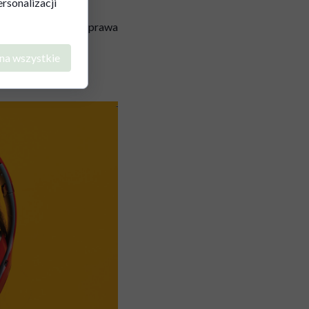
rsonalizacji
mi czynnikami, poprawa
nia.
na wszystkie
ami w rozwoju