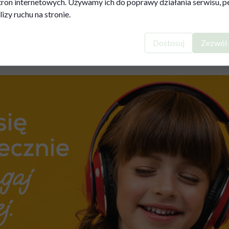
tron internetowych. Używamy ich do poprawy działania serwisu, pe
lizy ruchu na stronie.
tywacja
: zredukowanie stresu i niepokoju wywołanych różny
zania czasem, planowania oraz odpowiedzialności za własne działa
Dostosuj
Zezwól 
-Boos
/
Wspiera dzieci z opóźnieniami/ zaburzeni