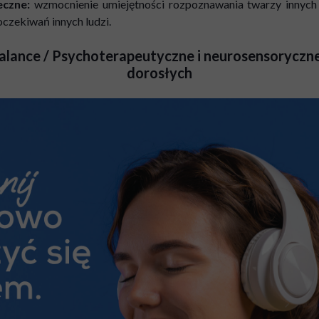
eczne:
wzmocnienie umiejętności rozpoznawania twarzy innych
oczekiwań innych ludzi.
alance / Psychoterapeutyczne i neurosensoryczn
dorosłych