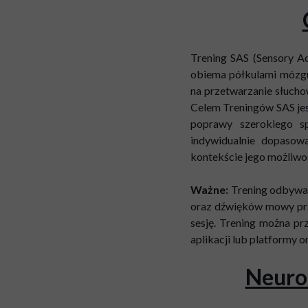
Trening SAS (Sensory Ac
obiema półkulami mózgu
na przetwarzanie słuch
Celem Treningów SAS jes
poprawy szerokiego s
indywidualnie dopasowa
kontekście jego możliwo
Ważne:
Trening odbywa 
oraz dźwięków mowy przy
sesję. Trening można p
aplikacji lub platformy 
Neuro