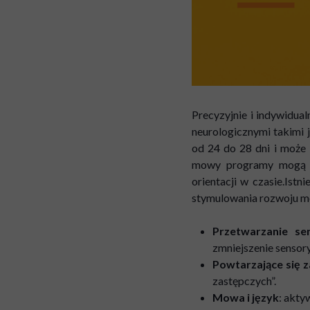
Precyzyjnie i indywidua
neurologicznymi takimi 
od 24 do 28 dni i może
mowy programy mogą ró
orientacji w czasie.Ist
stymulowania rozwoju m
Przetwarzanie se
zmniejszenie sensor
Powtarzające się 
zastępczych”.
Mowa i język
: akty