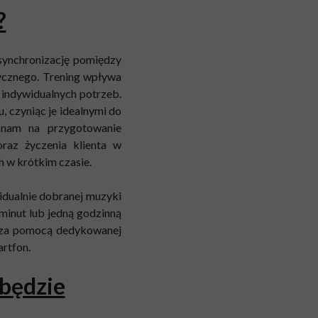
?
 synchronizację pomiędzy
ycznego. Trening wpływa
indywidualnych potrzeb.
 czyniąc je idealnymi do
 nam na przygotowanie
oraz życzenia klienta w
 w krótkim czasie.
idualnie dobranej muzyki
minut lub jedną godzinną
ę za pomocą dedykowanej
artfon.
będzie