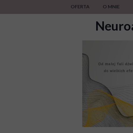
OFERTA
O MNIE
BADANIE EEG/QEEG
Neuro
EEG BIOFEEDBACK
HEG BIOFEEDBACK
DIAGNOZA RYZYKA ZABU
NEUROAKUSTYCZNY TREN
TRENINGI RELAKSACJI GSR
ACCESS BARS