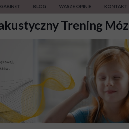
GABINET
BLOG
WASZE OPINIE
KONTAKT
akustyczny Trening Móz
RZEŃ PRZETWARZANIA SŁUCHOWEGO TESTAMI NEUROFL
ING MÓZGU SAS
 HRV EMG RESP ALFA THETA