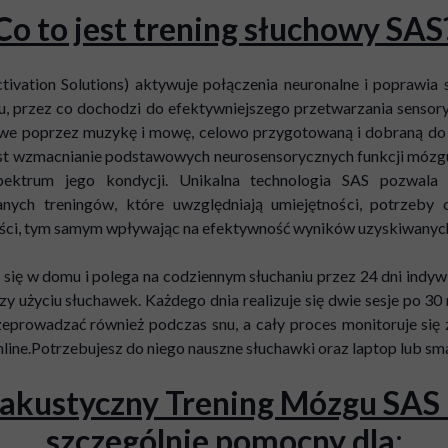
Co to jest trening słuchowy SAS
tivation Solutions) aktywuje połączenia neuronalne i poprawia
, przez co dochodzi do efektywniejszego przetwarzania sensor
owe poprzez muzykę i mowę, celowo przygotowaną i dobraną do 
t wzmacnianie podstawowych neurosensorycznych funkcji mózgu,
pektrum jego kondycji. Unikalna technologia SAS pozwala
nych treningów, które uwzględniają umiejętności, potrzeby 
ści, tym samym wpływając na efektywność wyników uzyskiwanych
się w domu i polega na codziennym słuchaniu przez 24 dni indyw
 użyciu słuchawek. Każdego dnia realizuje się dwie sesje po 30 
rzeprowadzać również podczas snu, a cały proces monitoruje si
online.Potrzebujesz do niego nauszne słuchawki oraz laptop lub sm
akustyczny Trening Mózgu SAS 
szczególnie pomocny dla
: