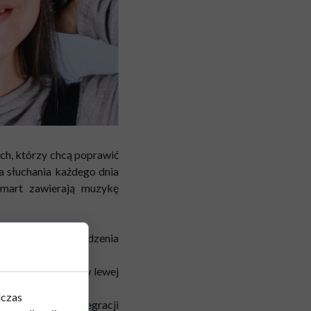
ych, którzy chcą poprawić
 słuchania każdego dnia
-Smart zawierają muzykę
i skupiania się i radzenia
nia funkcji mowy w lewej
dczas
z wzmocnienie integracji