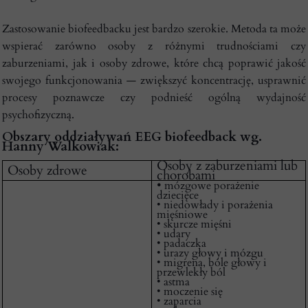
Zastosowanie biofeedbacku jest bardzo szerokie. Metoda ta może
wspierać zarówno osoby z różnymi trudnościami czy
zaburzeniami, jak i osoby zdrowe, które chcą poprawić jakość
swojego funkcjonowania — zwiększyć koncentrację, usprawnić
procesy poznawcze czy podnieść ogólną wydajność
psychofizyczną.
Obszary oddziaływań EEG biofeedback wg.
Hanny Walkowiak:
Osoby z zaburzeniami lub
Osoby zdrowe
chorobami
•
mózgowe porażenie
dziecięce
• niedowłady i porażenia
mięśniowe
• skurcze mięśni
• udary
• padaczka
• urazy głowy i mózgu
• migrena, bóle głowy i
przewlekły ból
• astma
• moczenie się
• zaparcia