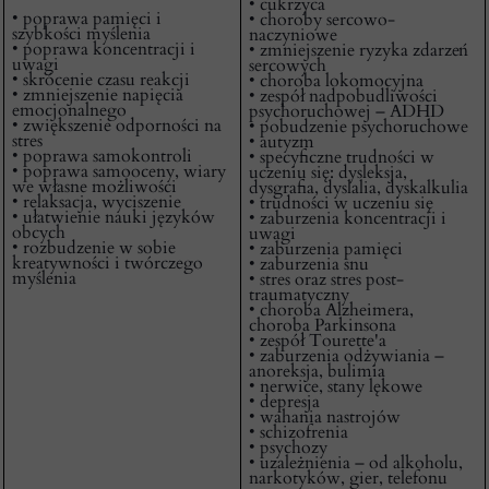
• cukrzyca
• poprawa pamięci i
• choroby sercowo-
szybkości myślenia
naczyniowe
• poprawa koncentracji i
• zmniejszenie ryzyka zdarzeń
uwagi
sercowych
• skrócenie czasu reakcji
• choroba lokomocyjna
• zmniejszenie napięcia
• zespół nadpobudliwości
emocjonalnego
psychoruchowej – ADHD
• zwiększenie odporności na
• pobudzenie psychoruchowe
stres
• autyzm
• poprawa samokontroli
• specyficzne trudności w
• poprawa samooceny, wiary
uczeniu się: dysleksja,
we własne możliwości
dysgrafia, dyslalia, dyskalkulia
• relaksacja, wyciszenie
• trudności w uczeniu się
• ułatwienie nauki języków
• zaburzenia koncentracji i
obcych
uwagi
• rozbudzenie w sobie
• zaburzenia pamięci
kreatywności i twórczego
• zaburzenia snu
myślenia
• stres oraz stres post-
traumatyczny
• choroba Alzheimera,
choroba Parkinsona
• zespół Tourette'a
• zaburzenia odżywiania –
anoreksja, bulimia
• nerwice, stany lękowe
• depresja
• wahania nastrojów
• schizofrenia
• psychozy
• uzależnienia – od alkoholu,
narkotyków, gier, telefonu