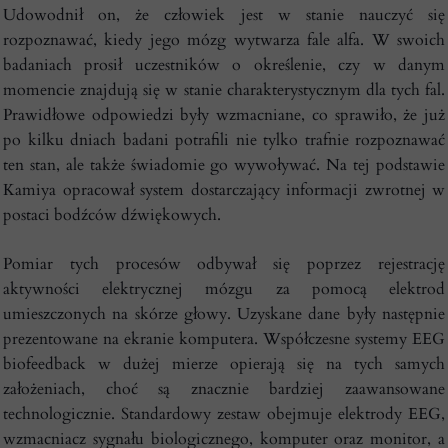
Udowodnił on, że człowiek jest w stanie nauczyć się
rozpoznawać, kiedy jego mózg wytwarza fale alfa. W swoich
badaniach prosił uczestników o określenie, czy w danym
momencie znajdują się w stanie charakterystycznym dla tych fal.
Prawidłowe odpowiedzi były wzmacniane, co sprawiło, że już
po kilku dniach badani potrafili nie tylko trafnie rozpoznawać
ten stan, ale także świadomie go wywoływać. Na tej podstawie
Kamiya opracował system dostarczający informacji zwrotnej w
postaci bodźców dźwiękowych.
Pomiar tych procesów odbywał się poprzez rejestrację
aktywności elektrycznej mózgu za pomocą elektrod
umieszczonych na skórze głowy. Uzyskane dane były następnie
prezentowane na ekranie komputera. Współczesne systemy EEG
biofeedback w dużej mierze opierają się na tych samych
założeniach, choć są znacznie bardziej zaawansowane
technologicznie. Standardowy zestaw obejmuje elektrody EEG,
wzmacniacz sygnału biologicznego, komputer oraz monitor, a