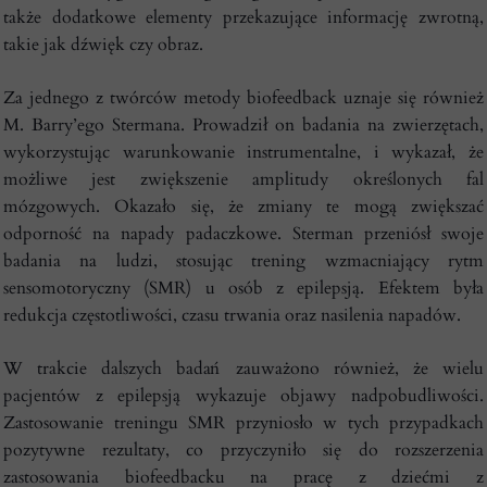
także dodatkowe elementy przekazujące informację zwrotną,
takie jak dźwięk czy obraz.
Za jednego z twórców metody biofeedback uznaje się również
M. Barry’ego Stermana. Prowadził on badania na zwierzętach,
wykorzystując warunkowanie instrumentalne, i wykazał, że
możliwe jest zwiększenie amplitudy określonych fal
mózgowych. Okazało się, że zmiany te mogą zwiększać
odporność na napady padaczkowe. Sterman przeniósł swoje
badania na ludzi, stosując trening wzmacniający rytm
sensomotoryczny (SMR) u osób z epilepsją. Efektem była
redukcja częstotliwości, czasu trwania oraz nasilenia napadów.
W trakcie dalszych badań zauważono również, że wielu
pacjentów z epilepsją wykazuje objawy nadpobudliwości.
Zastosowanie treningu SMR przyniosło w tych przypadkach
pozytywne rezultaty, co przyczyniło się do rozszerzenia
zastosowania biofeedbacku na pracę z dziećmi z