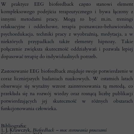
W praktyce EEG biofeedback często stanowi element
kompleksowego podejścia terapeutycznego i bywa łączony z
innymi metodami pracy. Mogą to być m.in. treningi
relaksacyjne i oddechowe, terapia poznawczo-behawioralna,
psychoedukacja, techniki pracy z wyobraźnią, medytacja, a w
niektórych przypadkach także elementy hipnozy. Takie
połączenie zwiększa skuteczność oddziaływań i pozwala lepiej
dopasować terapię do indywidualnych potrzeb.
Zastosowanie EEG biofeedback znajduje swoje potwierdzenie w
coraz liczniejszych badaniach naukowych. W ostatnich latach
obserwuje się wyraźny wzrost zainteresowania tą metodą, co
przekłada się na rozwój wiedzy oraz rosnącą liczbę publikacji
potwierdzających jej skuteczność w różnych obszarach
funkcjonowania człowieka.
Bibliografia:
1. J. Krawczyk,
Biofeedback – moc sterowania procesami