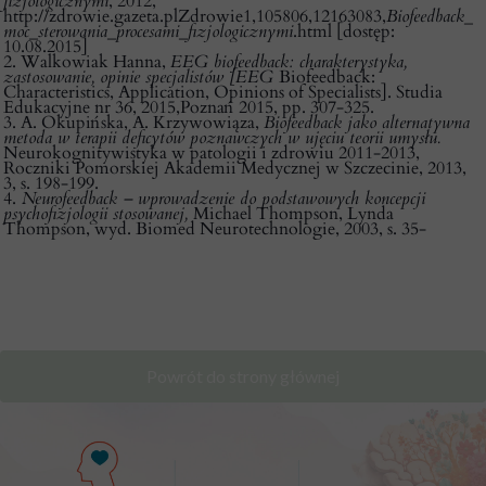
fizjologicznymi
, 2012,
http://zdrowie.gazeta.plZdrowie1,105806,12163083,
Biofeedback_
moc_sterowania_procesami_fizjologicznymi
.html [dostęp:
10.08.2015]
2. Walkowiak Hanna,
EEG biofeedback: charakterystyka,
zastosowanie, opinie specjalistów [EEG
Biofeedback:
Characteristics, Application, Opinions of Specialists]. Studia
Edukacyjne nr 36, 2015,Poznań 2015, pp. 307-325.
3. A. Okupińska, A. Krzywowiąza,
Biofeedback jako alternatywna
metoda w terapii deficytów poznawczych w ujęciu teorii umysłu.
Neurokognitywistyka w patologii i zdrowiu 2011-2013,
Roczniki Pomorskiej Akademii Medycznej w Szczecinie, 2013,
3, s. 198-199.
4.
Neurofeedback – wprowadzenie do podstawowych koncepcji
psychofizjologii stosowanej,
Michael Thompson, Lynda
Thompson, wyd. Biomed Neurotechnologie, 2003, s. 35-
Powrót do strony głównej